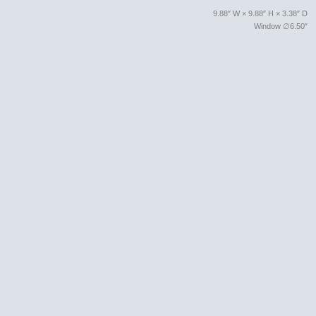
9.88″ W × 9.88″ H × 3.38″ D
Window ∅6.50″